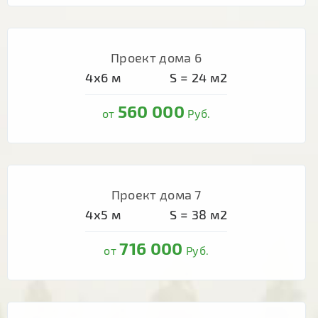
Проект дома 6
4х6
м
S =
24
м2
560 000
от
Руб.
Проект дома 7
4х5
м
S =
38
м2
716 000
от
Руб.